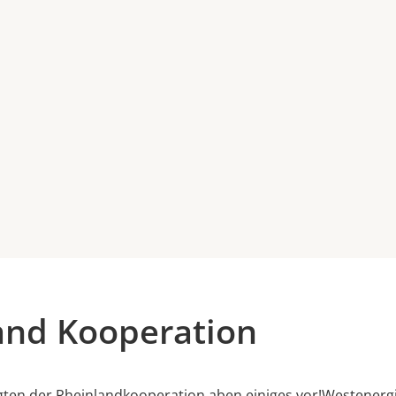
and Kooperation
ligten der Rheinlandkooperation aben einiges vor!Westenerg