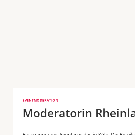
EVENTMODERATION
Moderatorin Rheinl
Ein spannendes Event war das in Köln. Die Betei